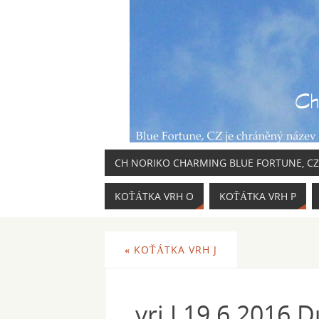
CH NORIKO CHARMING BLUE FORTUNE, CZ
KOŤÁTKA VRH O
KOŤÁTKA VRH P
«
KOŤÁTKA VRH J
vrj J 19.6.2016 