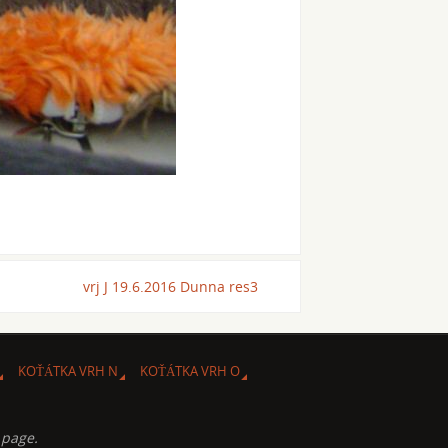
vrj J 19.6.2016 Dunna res3
KOŤÁTKA VRH N
KOŤÁTKA VRH O
 page.