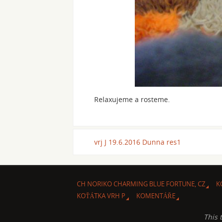
Relaxujeme a rosteme.
vrj J 19.6.2016 Dunna res1
CH NORIKO CHARMING BLUE FORTUNE, CZ
K
KOŤÁTKA VRH P
KOMENTÁŘE
This 