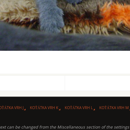
OŤÁTKA VRH J
KOŤÁTKA VRH K
KOŤÁTKA VRH L
KOŤÁTKA VRH M
text can be changed from the Miscellaneous section of the settings