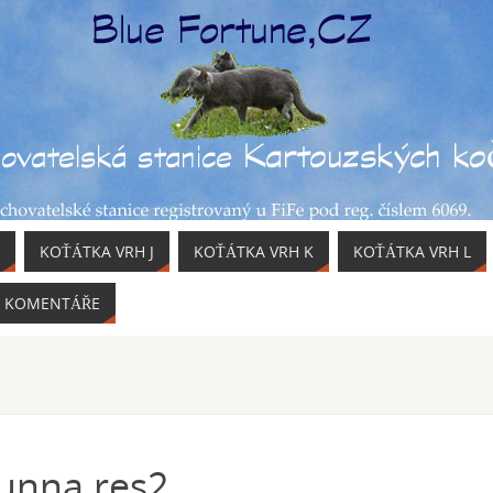
KOŤÁTKA VRH J
KOŤÁTKA VRH K
KOŤÁTKA VRH L
KOMENTÁŘE
Dunna res2