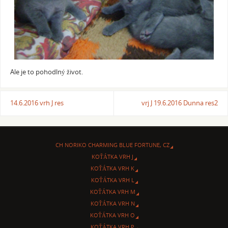
Ale je to pohodlný život.
14.6.2016 vrh J res
vrj J 19.6.2016 Dunna res2
CH NORIKO CHARMING BLUE FORTUNE, CZ
KOŤÁTKA VRH J
KOŤÁTKA VRH K
KOŤÁTKA VRH L
KOŤÁTKA VRH M
KOŤÁTKA VRH N
KOŤÁTKA VRH O
KOŤÁTKA VRH P