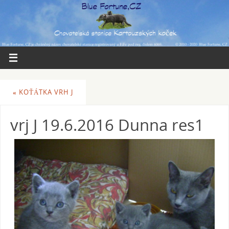
«
KOŤÁTKA VRH J
vrj J 19.6.2016 Dunna res1