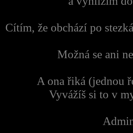
a vyhlížím d
Cítím, že obchází po stez
Možná se ani ne
A ona řiká (jednou ř
Vyvážíš si to v m
Admin