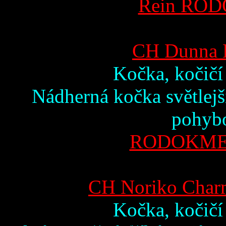
Rein ROD
CH Dunna B
Kočka, kočičí
Nádherná kočka světlejš
pohybo
RODOKMEN
CH Noriko Charm
Kočka, kočičí