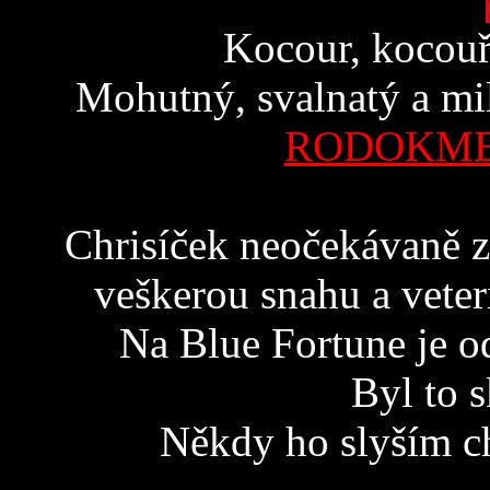
Kocour, kocouř
Mohutný, svalnatý a mi
RODOKMEN
Chrisíček neočekávaně z
veškerou snahu a veter
Na Blue Fortune je o
Byl to 
Někdy ho slyším ch