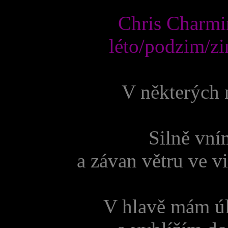
Chris Charmi
léto/podzim/z
V některých n
Silně vní
a závan větru ve 
V hlavě mám úl