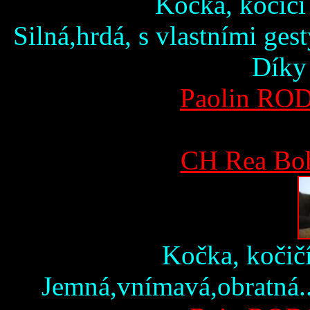
Kočka, kočičí
Silná,hrdá, s vlastními ges
Díky 
Paolin R
CH Rea Boh
Kočka, kočič
Jemná,vnímavá,obratná...