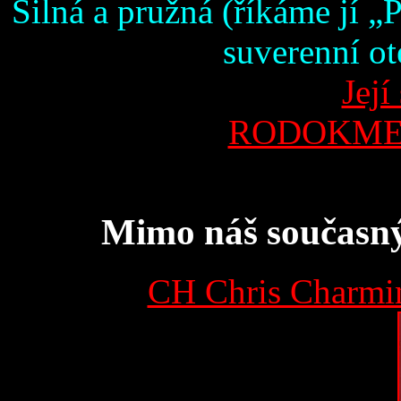
Silná a pružná (říkáme jí 
suverenní ote
Její
RODOKMEN 
Mimo náš současný 
CH Chris Charmi