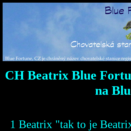
CH Beatrix Blue Fortu
na Blu
1 Beatrix "tak to je Beatri