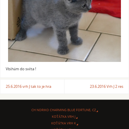
Vbíhám do světa !
25.6.2016 vrh J tak to je hra
23.6.2016 Vrh J 2 res
CH NORIKO CHARMING BLUE FORTUNE, CZ
KOŤÁTKA VRH J
KOŤÁTKA VRH K