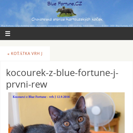
«
KOŤÁTKA VRH J
kocourek-z-blue-fortune-j-
prvni-rew