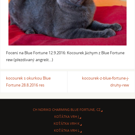
Focení na Blue Fortune 12.9.2016: Kocourek Jáchym z Blue Fortune
rew (přezdívaný angrešt…)
kocourek s okurkou Blue
kocourek-z-blue-fortune-j-
Fortune 28.8.2016 res
druhy-rew
CH NORIKO CHARMING BLUE FORTUNE, CZ
KOŤÁTKA VRH J
KOŤÁTKA VRH K
KOŤÁTKA VRH L