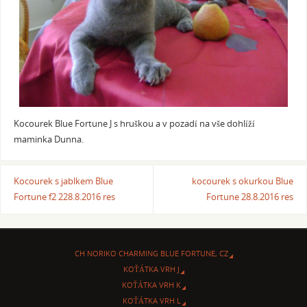
Kocourek Blue Fortune J s hruškou a v pozadí na vše dohlíží
maminka Dunna.
Kocourek s jablkem Blue
kocourek s okurkou Blue
Fortune f2 228.8.2016 res
Fortune 28.8.2016 res
CH NORIKO CHARMING BLUE FORTUNE, CZ
KOŤÁTKA VRH J
KOŤÁTKA VRH K
KOŤÁTKA VRH L