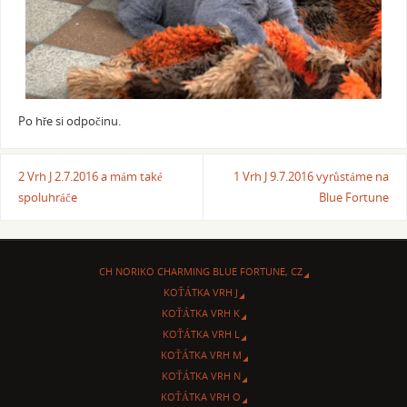
Po hře si odpočinu.
2 Vrh J 2.7.2016 a mám také
1 Vrh J 9.7.2016 vyrůstáme na
spoluhráče
Blue Fortune
CH NORIKO CHARMING BLUE FORTUNE, CZ
KOŤÁTKA VRH J
KOŤÁTKA VRH K
KOŤÁTKA VRH L
KOŤÁTKA VRH M
KOŤÁTKA VRH N
KOŤÁTKA VRH O