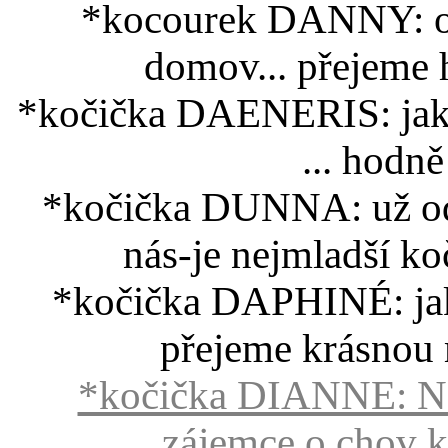
*kocourek DANNY: od
domov... přejeme 
*kočička DAENERIS: jak
... hodně
*kočička DUNNA: už od
nás-je nejmladší ko
*kočička DAPHINÉ: jako
přejeme krásnou
*kočička DIANNE: N
zájemce o chov k