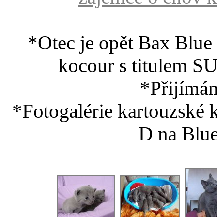
*Otec je opět Bax Blue
kocour s titule
*Přijímám
*Fotogalérie kartouzské
D na Blue