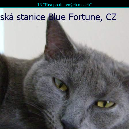
13 "Rea po únavných misích"